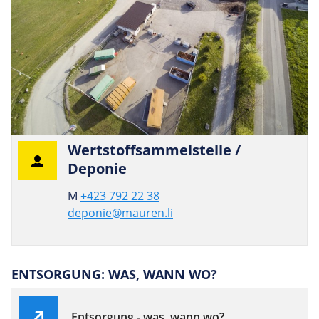
Wert­stoffsam­mels­telle /
Deponie
M
+423 792 22 38
deponie@mauren.li
ENTSORGUNG: WAS, WANN WO?
Entsorgung - was, wann wo?