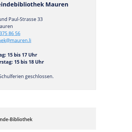
n­de­bi­blio­thek Mauren
und Paul-Strasse 33
auren
375 86 56
thek@mauren.li
ag: 15 bis 17 Uhr
stag: 15 bis 18 Uhr
Schulferien geschlossen.
nde-Bibliothek