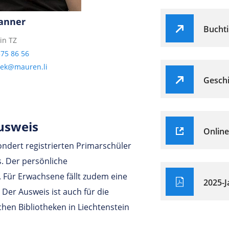
anner
Buchti
in TZ
375 86 56
hek@mauren.li
Geschi
usweis
Online
ondert registrierten Primarschüler
s. Der persönliche
 Für Erwachsene fällt zudem eine
2025-J
Der Ausweis ist auch für die
chen Bibliotheken in Liechtenstein