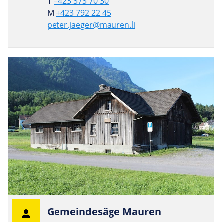
T
+423 373 70 30
M
+423 792 22 45
peter.jaeger@mauren.li
Gemein­de­säge Mauren