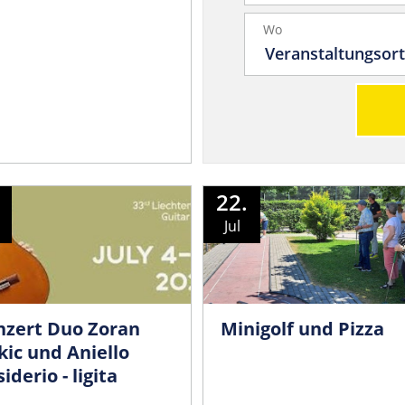
Wo
22.
Jul
nzert Duo Zoran
Minigolf und Pizza
ic und Aniello
iderio - ligita