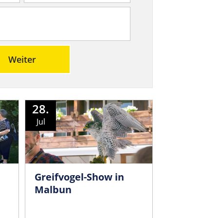
Weiter
28.
Jul
Greifvogel-Show in
Malbun