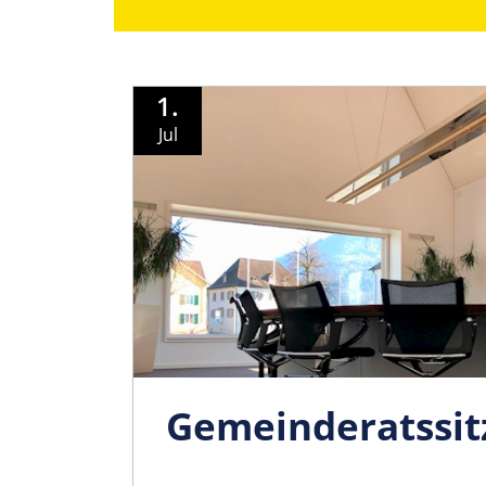
1.
Jul
Gemeinder­atssi