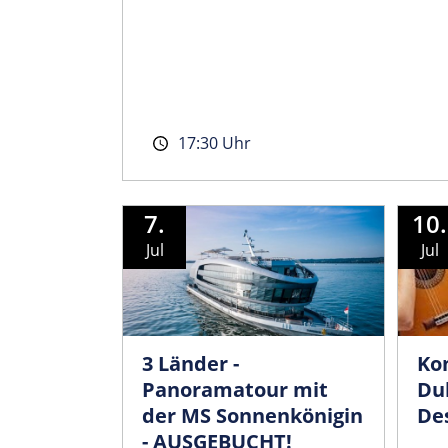
17:30 Uhr
7.
10.
Jul
Jul
3 Länder -
Ko
Panoramatour mit
Duk
der MS Sonnenkönigin
Des
- AUSGEBUCHT!