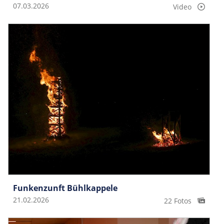
07.03.2026
Video
Funkenzunft Bühlkappele
21.02.2026
22 Fotos