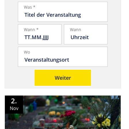
Was *
Wann *
Wann
Wo
Weiter
2.
Nov