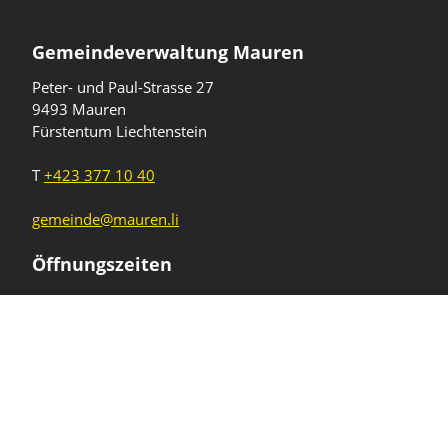
Gemeindeverwaltung Mauren
Peter- und Paul-Strasse 27
9493 Mauren
Fürstentum Liechtenstein
T
+423 377 10 40
gemeinde@mauren.li
Öffnungszeiten
Wochentage
Uhrzeiten
Mo - Do
08.00 - 11.45 Uhr
13.30 - 17.00 Uhr
Freitag und
08.00 - 11.45 Uhr
vor Feiertagen
13.30 - 16.00 Uhr