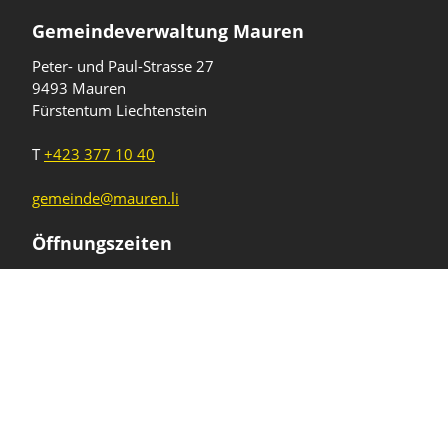
Gemeindeverwaltung Mauren
Peter- und Paul-Strasse 27
9493 Mauren
Fürstentum Liechtenstein
T
+423 377 10 40
gemeinde@mauren.li
Öffnungszeiten
Wochentage
Uhrzeiten
Mo - Do
08.00 - 11.45 Uhr
13.30 - 17.00 Uhr
Freitag und
08.00 - 11.45 Uhr
vor Feiertagen
13.30 - 16.00 Uhr
Sa und So
geschlossen