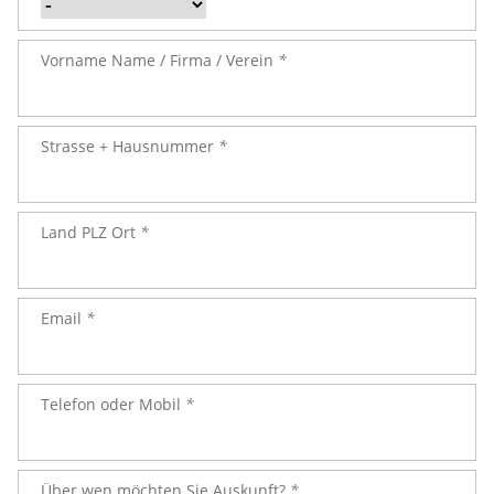
Vorname Name / Firma / Verein
*
Strasse + Hausnummer
*
Land PLZ Ort
*
Email
*
Telefon oder Mobil
*
Über wen möchten Sie Auskunft?
*