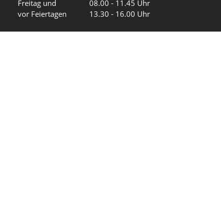
Freitag und
08.00 - 11.45 Uhr
vor Feiertagen
13.30 - 16.00 Uhr
Sa und So
geschlossen
KFG Mauren
Impressum
Datenschutz
Intranet
Wir in den sozialen Medien