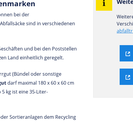
Wei­t
hrenmarken
können bei der
Weiter
bfallsäcke sind in verschiedenen
Versch
abfallt
eschäften und bei den Poststellen
n Land einheitlich geregelt.
rgut (Bündel oder sonstige
gut
darf maximal 180 x 60 x 60 cm
 kg ist eine 35-Liter-
er Sortieranlagen dem Recycling