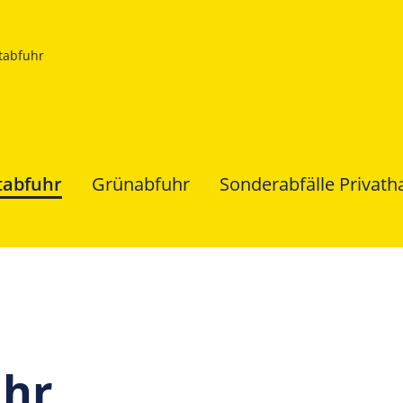
tabfuhr
tabfuhr
Grünabfuhr
Sonderabfälle Privath
uhr