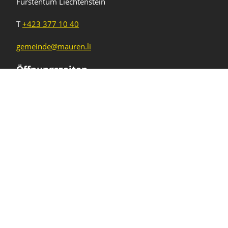
Fürstentum Liechtenstein
T
+423 377 10 40
gemeinde@mauren.li
Öffnungszeiten
Wochentage
Uhrzeiten
Mo - Do
08.00 - 11.45 Uhr
13.30 - 17.00 Uhr
Freitag und
08.00 - 11.45 Uhr
vor Feiertagen
13.30 - 16.00 Uhr
Sa und So
geschlossen
KFG Mauren