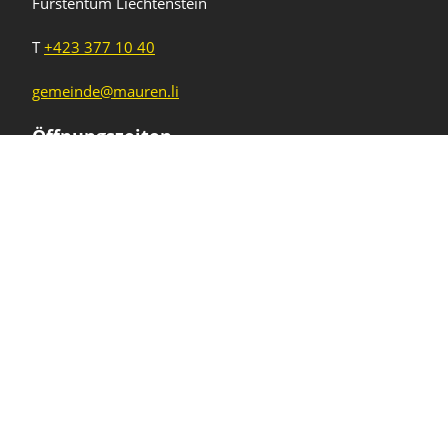
Fürstentum Liechtenstein
T
+423 377 10 40
gemeinde@mauren.li
Öffnungszeiten
Wochentage
Uhrzeiten
Mo - Do
08.00 - 11.45 Uhr
13.30 - 17.00 Uhr
Freitag und
08.00 - 11.45 Uhr
vor Feiertagen
13.30 - 16.00 Uhr
Sa und So
geschlossen
KFG Mauren