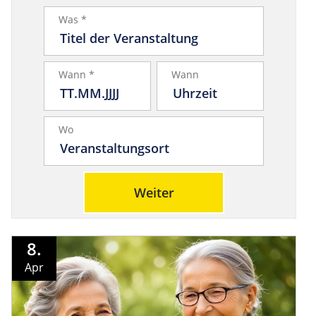
Was *
Wann *
Wann
Wo
Weiter
8.
Apr