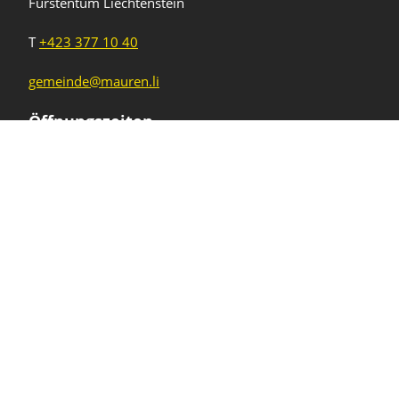
Fürstentum Liechtenstein
T
+423 377 10 40
gemeinde@mauren.li
Öffnungszeiten
Wochentage
Uhrzeiten
Mo - Do
08.00 - 11.45 Uhr
13.30 - 17.00 Uhr
Freitag und
08.00 - 11.45 Uhr
vor Feiertagen
13.30 - 16.00 Uhr
Sa und So
geschlossen
KFG Mauren