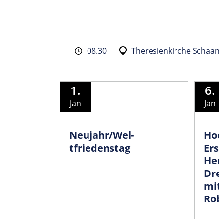
08.30
Theresienkirche Schaa
1.
6.
Jan
Jan
Neujahr/Wel­
Ho
tfriedenstag
Er
Her
Dre
mi
Ro