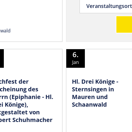
nwald
6.
Jan
chfest der
Hl. Drei Könige -
scheinung des
Sternsingen in
rn (Epiphanie - Hl.
Mauren und
i Könige),
Schaanwald
tgestaltet von
bert Schuhmacher