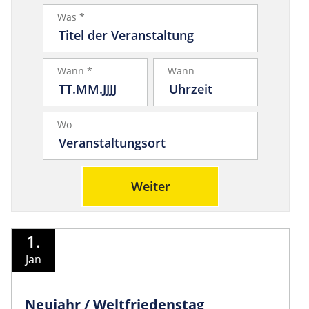
Was *
Wann *
Wann
Wo
Weiter
1.
Jan
Neujahr / Weltfriedenstag