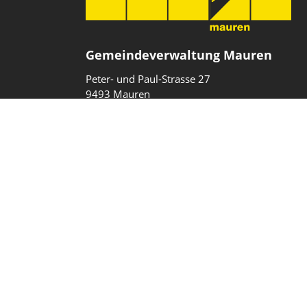
Gemeindeverwaltung Mauren
Peter- und Paul-Strasse 27
9493 Mauren
Fürstentum Liechtenstein
T
+423 377 10 40
gemeinde@mauren.li
Impressum
Datenschutz
Intranet