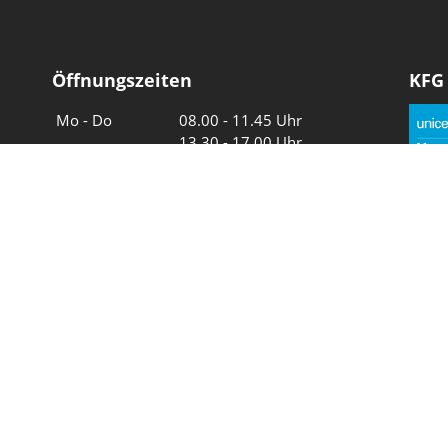
Öffnungszeiten
KFG
Wochentage
Uhrzeiten
Mo - Do
08.00 - 11.45 Uhr
13.30 - 17.00 Uhr
Freitag und
08.00 - 11.45 Uhr
vor Feiertagen
13.30 - 16.00 Uhr
Sa und So
geschlossen
Wir in 