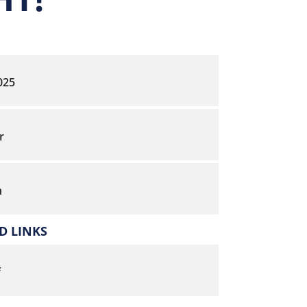
2025
r
h
 LINKS
f