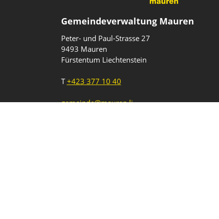
Gemeindeverwaltung Mauren
Peter- und Paul-Strasse 27
9493 Mauren
Fürstentum Liechtenstein
T
+423 377 10 40
gemeinde@mauren.li
Impressum
Datenschutz
Intranet