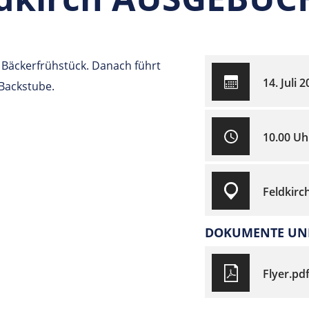
Bäckerfrühstück. Danach führt
14. Juli 
 Backstube.
10.00 Uh
Feldkirc
DOKUMENTE UND
Flyer.pd