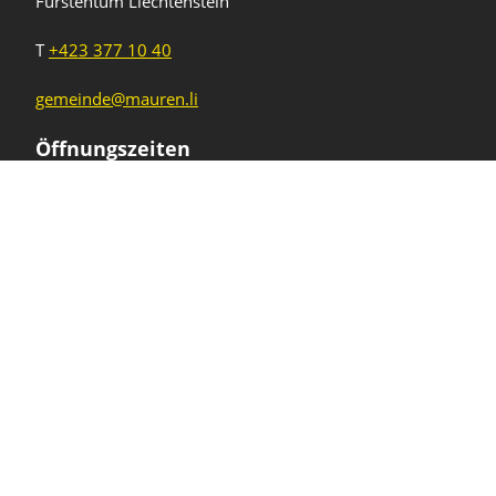
Fürstentum Liechtenstein
T
+423 377 10 40
gemeinde@mauren.li
Öffnungszeiten
Wochentage
Uhrzeiten
Mo - Do
08.00 - 11.45 Uhr
13.30 - 17.00 Uhr
Freitag und
08.00 - 11.45 Uhr
vor Feiertagen
13.30 - 16.00 Uhr
Sa und So
geschlossen
KFG Mauren