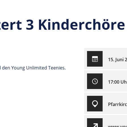
rt 3 Kinderchöre
15. Juni 
d den Young Unlimited Teenies.
17:00 Uh
Pfarrkir
www.youn