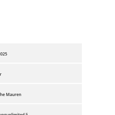
2025
r
che Mauren
gunlimited.li