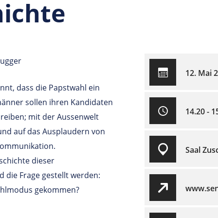
ichte
rugger
12. Mai 
nnt, dass die Papstwahl ein
männer sollen ihren Kandidaten
14.20 - 1
chreiben; mit der Aussenwelt
und auf das Ausplaudern von
kommunikation.
Saal Zus
eschichte dieser
 die Frage gestellt werden:
www.seni
 Wahlmodus gekommen?