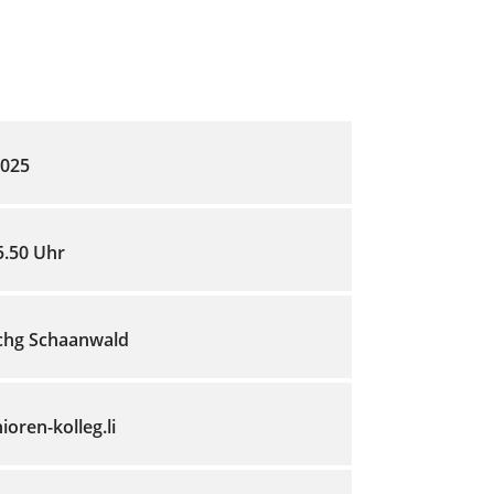
2025
5.50 Uhr
chg Schaanwald
oren-kolleg.li