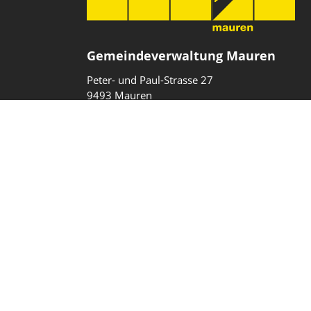
Gemeindeverwaltung Mauren
Peter- und Paul-Strasse 27
9493 Mauren
Fürstentum Liechtenstein
T
+423 377 10 40
gemeinde@mauren.li
Impressum
Datenschutz
Intranet