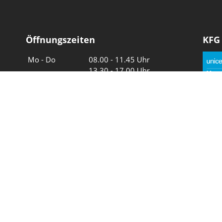
Öffnungszeiten
KFG
Wochentage
Uhrzeiten
Mo - Do
08.00 - 11.45 Uhr
13.30 - 17.00 Uhr
Freitag und
08.00 - 11.45 Uhr
vor Feiertagen
13.30 - 16.00 Uhr
Sa und So
geschlossen
Wir in 