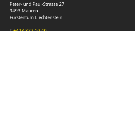
Peter- und Paul-Strasse 27
9493 Mauren
Fürstentum Liechtenstein
T
+423 377 10 40
gemeinde@mauren.li
Öffnungszeiten
Wochentage
Uhrzeiten
Mo - Do
08.00 - 11.45 Uhr
13.30 - 17.00 Uhr
Freitag und
08.00 - 11.45 Uhr
vor Feiertagen
13.30 - 16.00 Uhr
Sa und So
geschlossen