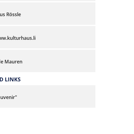
us Rössle
ww.kulturhaus.li
e Mauren
 LINKS
ouvenir"