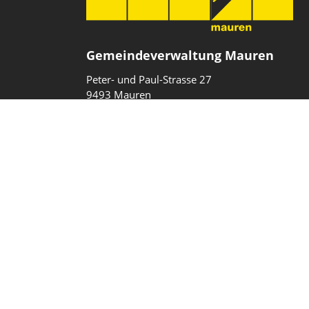
Gemeindeverwaltung Mauren
Peter- und Paul-Strasse 27
9493 Mauren
Fürstentum Liechtenstein
T
+423 377 10 40
gemeinde@mauren.li
Impressum
Datenschutz
Intranet