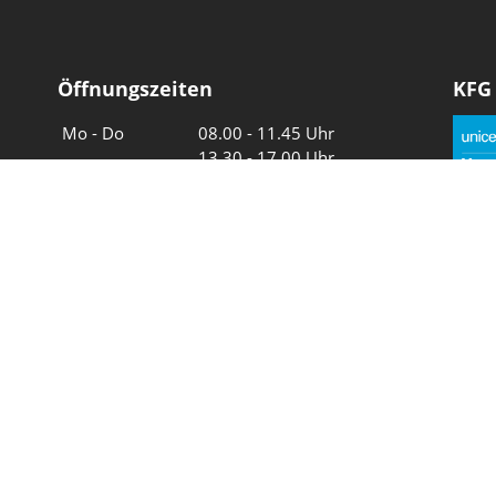
Öffnungszeiten
KFG
Wochentage
Uhrzeiten
Mo - Do
08.00 - 11.45 Uhr
13.30 - 17.00 Uhr
Freitag und
08.00 - 11.45 Uhr
vor Feiertagen
13.30 - 16.00 Uhr
Sa und So
geschlossen
Wir in 