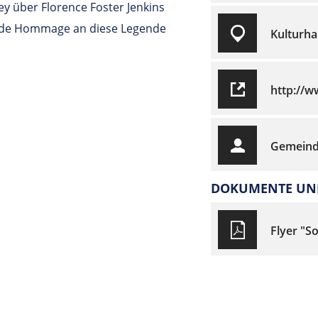
y über Florence Foster Jenkins
nde Hommage an diese Legende
Kulturha
http://w
Gemeind
DOKUMENTE UND
Flyer "S