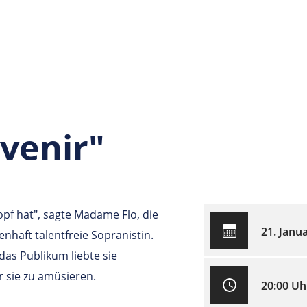
venir"
opf hat", sagte Madame Flo, die
21. Janu
nhaft talentfreie Sopranistin.
das Publikum liebte sie
 sie zu amüsieren.
20:00 Uh