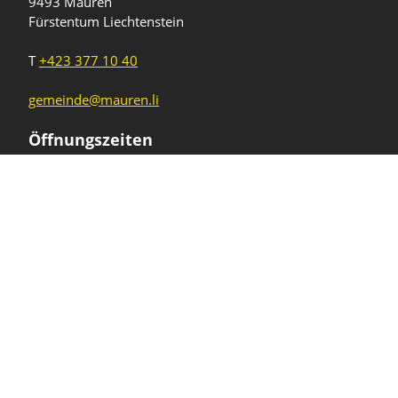
9493 Mauren
Fürstentum Liechtenstein
T
+423 377 10 40
gemeinde@mauren.li
Öffnungszeiten
Wochentage
Uhrzeiten
Mo - Do
08.00 - 11.45 Uhr
13.30 - 17.00 Uhr
Freitag und
08.00 - 11.45 Uhr
vor Feiertagen
13.30 - 16.00 Uhr
Sa und So
geschlossen
KFG Mauren