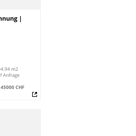
hnung |
04.94 m2
f Anfrage
145000 CHF