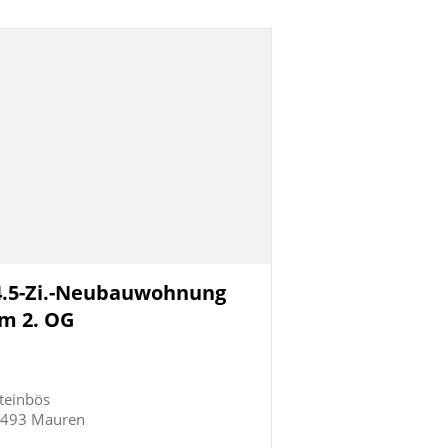
4.5-Zi.-Neubauwohnung
im 2. OG
teinbös
493 Mauren