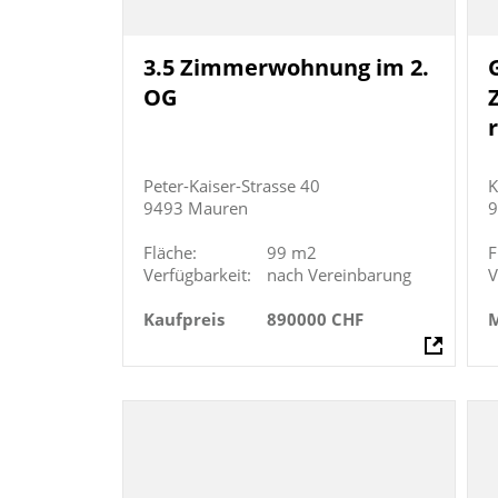
3.5 Zimmerwohnung im 2.
OG
Peter-Kaiser-Strasse 40
K
9493 Mauren
9
Fläche:
99 m2
F
Verfügbarkeit:
nach Vereinbarung
V
Kaufpreis
890000 CHF
M