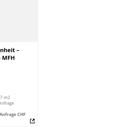
nheit –
b MFH
.7 m2
Anfrage
 Anfrage CHF