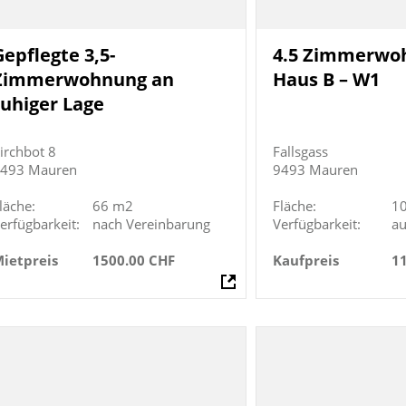
Gepflegte 3,5-
4.5 Zimmerwo
Zimmerwohnung an
Haus B – W1
ruhiger Lage
irchbot 8
Fallsgass
493 Mauren
9493 Mauren
läche:
66 m2
Fläche:
1
erfügbarkeit:
nach Vereinbarung
Verfügbarkeit:
au
ietpreis
1500.00 CHF
Kaufpreis
1