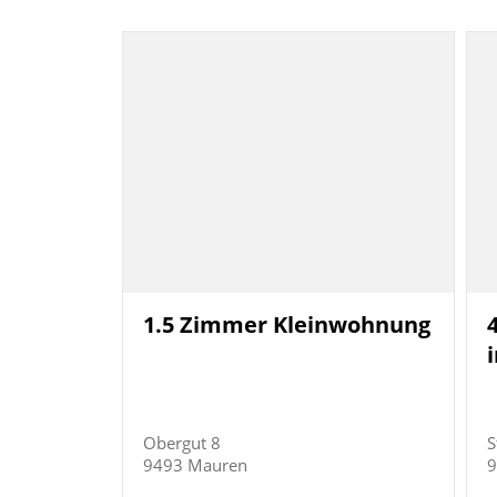
1.5 Zimmer Kleinwohnung
Obergut 8
S
9493 Mauren
9