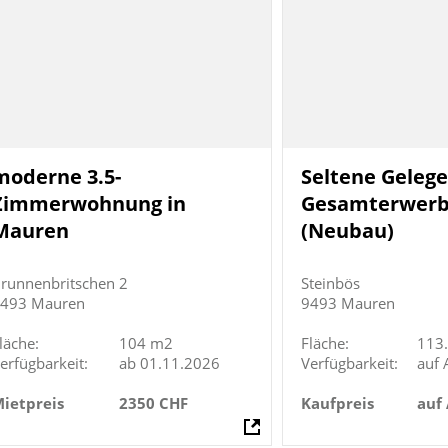
moderne 3.5-
Seltene Gelege
Zimmerwohnung in
Gesamterwer
Mauren
(Neubau)
runnenbritschen 2
Steinbös
493 Mauren
9493 Mauren
läche:
104 m2
Fläche:
113
erfügbarkeit:
ab 01.11.2026
Verfügbarkeit:
auf 
ietpreis
2350 CHF
Kaufpreis
auf