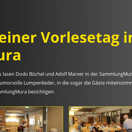
einer Vorlesetag i
ura
ges lasen Dodo Büchel und Adolf Marxer in der SammlungMu
morvolle Lumpenlieder, in die sogar die Gäste miteinstimm
mmlungMura besichtigen.